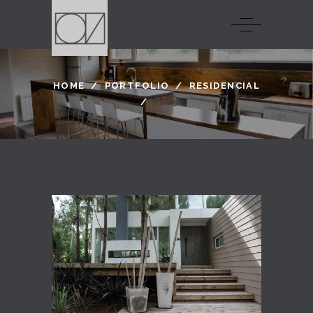
HOME
/
PORTFOLIO
/
RESIDENCIAL
/
R115