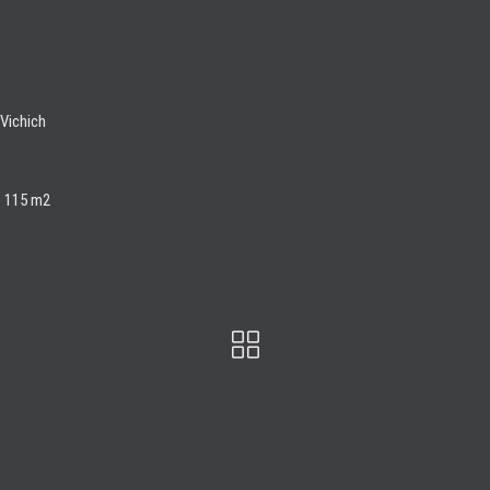
 Vichich
: 115 m2