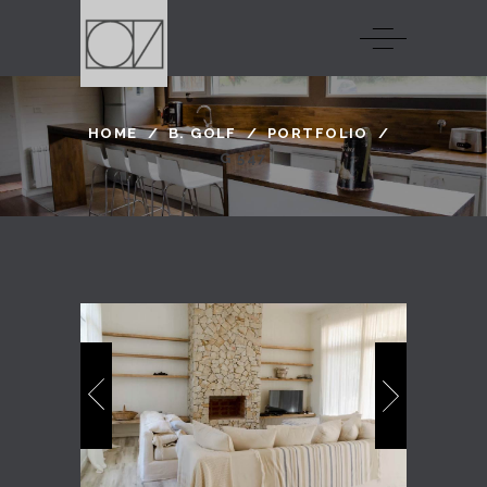
HOME
/
B. GOLF
/
PORTFOLIO
/
G 547