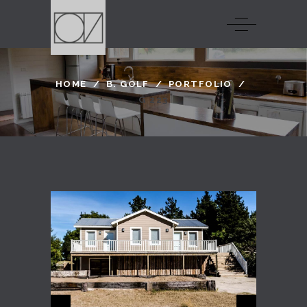
HOME
/
B. GOLF
/
PORTFOLIO
/
G 223