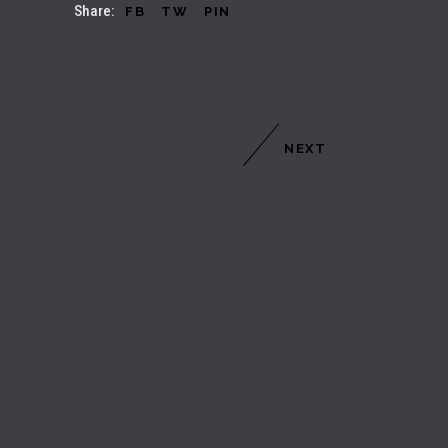
Share:
FB
TW
PIN
NEXT